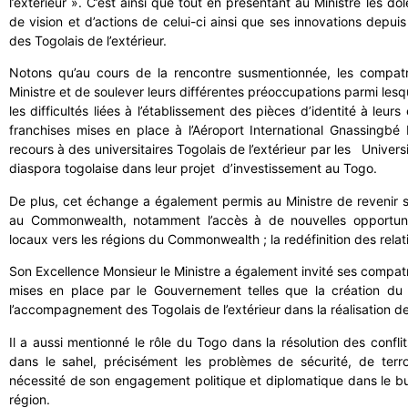
l’extérieur ». C’est ainsi que tout en présentant au Ministre les do
de vision et d’actions de celui-ci ainsi que ses innovations depui
des Togolais de l’extérieur.
Notons qu’au cours de la rencontre susmentionnée, les compatrio
Ministre et de soulever leurs différentes préoccupations parmi lesquell
les difficultés liées à l’établissement des pièces d’identité à leur
franchises mises en place à l’Aéroport International Gnassing
recours à des universitaires Togolais de l’extérieur par les Universi
diaspora togolaise dans leur projet d’investissement au Togo.
De plus, cet échange a également permis au Ministre de revenir sur
au Commonwealth, notamment l’accès à de nouvelles opportunit
locaux vers les régions du Commonwealth ; la redéfinition des rela
Son Excellence Monsieur le Ministre a également invité ses compatr
mises en place par le Gouvernement telles que la création du g
l’accompagnement des Togolais de l’extérieur dans la réalisation de
Il a aussi mentionné le rôle du Togo dans la résolution des conflit
dans le sahel, précisément les problèmes de sécurité, de terro
nécessité de son engagement politique et diplomatique dans le but 
région.