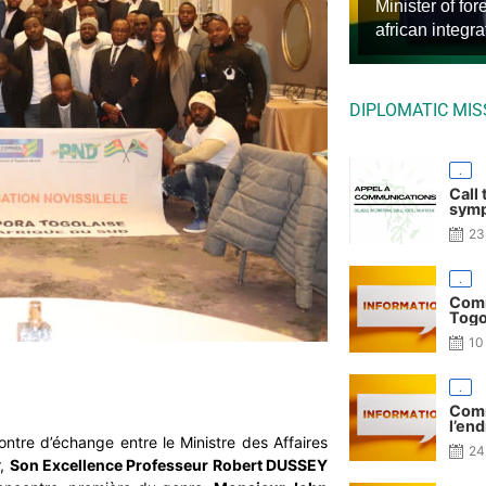
S.E.M. Faur
Minister of for
Mr Etienne 
President of t
african integr
Head of Missio
DIPLOMATIC MIS
.
Call 
symp
23
.
Comm
Togo
10
.
Comm
l’end
ntre d’échange entre le Ministre des Affaires
24
r,
Son Excellence Professeur Robert DUSSEY