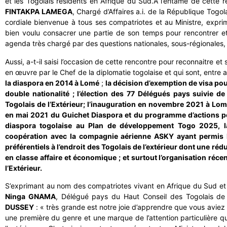
et les Togolais résidents en Afrique du Sud.
A l’entame de cette 
FINTAKPA LAMEGA
, Chargé d’Affaires a.i. de la République Togol
cordiale bienvenue à tous ses compatriotes et au Ministre, expri
bien voulu consacrer une partie de son temps pour rencontrer 
agenda très chargé par des questions nationales, sous-régionales, c
Aussi, a-t-il saisi l’occasion de cette rencontre pour reconnaitre et s
en œuvre par le Chef de la diplomatie togolaise et qui sont, entre 
la diaspora en 2014 à Lomé
;
la décision d’exemption de visa pou
double nationalité ; l’élection des 77 Délégués pays suivie de 
Togolais de l’Extérieur; l’inauguration en novembre 2021 à Lom
en mai 2021 du Guichet Diaspora et du programme d’actions po
diaspora togolaise au Plan de développement Togo 2025, l
coopération avec la compagnie aérienne ASKY ayant permis 
préférentiels à l’endroit des Togolais de l’extérieur dont une réd
en classe affaire et économique ; et surtout l’organisation ré
l’Extérieur.
S’exprimant au nom des compatriotes vivant en Afrique du Sud et 
Ninga GNAMA
, Délégué pays du Haut Conseil des Togolais de l
DUSSEY
: « très grande est notre joie d’apprendre que vous aviez 
une première du genre et une marque de l’attention particulière 