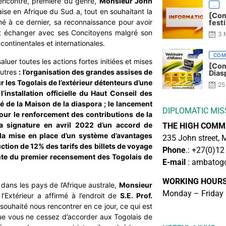
rencontre, première du genre,
Monsieur John
.
aise en Afrique du Sud a, tout en souhaitant la
[Com
mé à ce dernier, sa reconnaissance pour avoir
fest
et échanger avec ses Concitoyens malgré son
3 
ontinentales et internationales.
COM
aluer toutes les actions fortes initiées et mises
[Com
autres
: l’organisation des grandes assises de
Dias
r les Togolais de l’extérieur détenteurs d’une
25
l’installation officielle du Haut Conseil des
é de la Maison de la diaspora ; le lancement
DIPLOMATIC MIS
ur le renforcement des contributions de la
a signature en avril 2022 d’un accord de
THE HIGH COMM
la mise en place d’un système
d’avantages
235 John street, M
uction de 12% des tarifs des billets de voyage
Phone
.: +27(0)1
cente du premier recensement des Togolais de
E-mail
: ambatogo
WORKING HOUR
dans les pays de l’Afrique australe,
Monsieur
Monday – Friday 
’Extérieur a affirmé à l’endroit de
S.E. Prof.
souhaité nous rencontrer en ce jour, ce qui est
que vous ne cessez d’accorder aux Togolais de