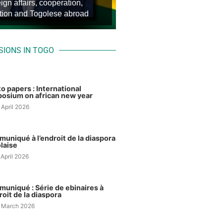
e E. GNASSINGBE
eign affairs, cooperation,
Kamala BIDIALOU
he Council
ation and Togolese abroad
n, Chargé d’Affaires a.i.
SIONS IN TOGO
to papers : International
osium on african new year
 April 2026
uniqué à l’endroit de la diaspora
laise
 April 2026
uniqué : Série de ebinaires à
roit de la diaspora
 March 2026