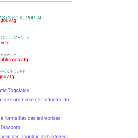
'S OFFICIAL PORTAL
.gouv.tg
L DOCUMENTS
uv.tg
SERVICE
public.gouv.tg
 PROCEDURE
gouv.tg
tie Togolaise
 de Commerce de l’Industrie du
e formalités des entreprises
 Diaspora
seil des Togolais de l’Extérieur