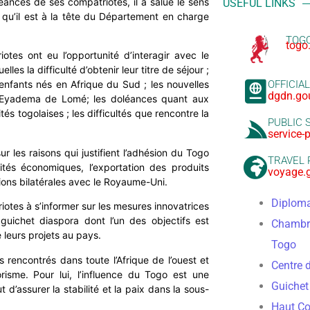
léances de ses compatriotes, il a salué le sens
USEFUL LINKS
s qu’il est à la tête du Département en charge
TOGO
togo
tes ont eu l’opportunité d’interagir avec le
es la difficulté d’obtenir leur titre de séjour ;
OFFICIA
s enfants nés en Afrique du Sud ; les nouvelles
dgdn.go
bé Eyadema de Lomé; les doléances quant aux
tés togolaises ; les difficultés que rencontre la
PUBLIC 
service-
 les raisons qui justifient l’adhésion du Togo
TRAVEL
és économiques, l’exportation des produits
voyage.
tions bilatérales avec le Royaume-Uni.
Diploma
iotes à s’informer sur les mesures innovatrices
uichet diaspora dont l’un des objectifs est
Chambre
 leurs projets au pays.
Togo
s rencontrés dans toute l’Afrique de l’ouest et
Centre d
risme. Pour lui, l’influence du Togo est une
Guichet
d’assurer la stabilité et la paix dans la sous-
Haut Con