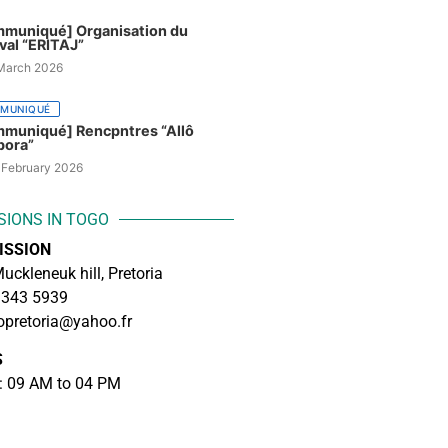
muniqué] Organisation du
ival “ERITAJ”
March 2026
MUNIQUÉ
muniqué] Rencpntres “Allô
pora”
 February 2026
SIONS IN TOGO
ISSION
uckleneuk hill, Pretoria
2 343 5939
pretoria@yahoo.fr
S
: 09 AM to 04 PM